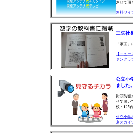
させて頂
無料ワイ
三矢社
「家宝」
【ニュー
ァンクラ
公立小
ました
街頭防犯
せて頂い
校・12
公立小学
京スカイ