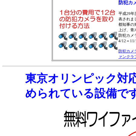
防犯カ
平成29
表されま
都知事の
上げ、青
防犯カメラ
4/12＝1
防犯カメ
ァンクラ
東京オリンピック対
められている設備で