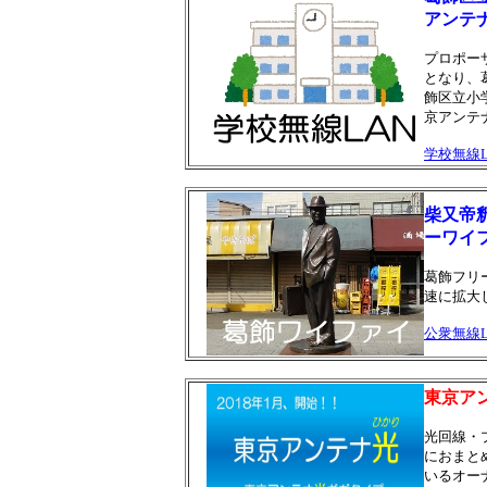
アンテ
プロポー
となり、
飾区立小
京アンテ
学校無線L
柴又帝
ーワイ
葛飾フリ
速に拡大
公衆無線L
東京ア
光回線・
におまと
いるオー