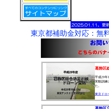
東京都補助金対応：無
葛飾区
平成29
実動訓練
た。
東京ドロ
葛飾区