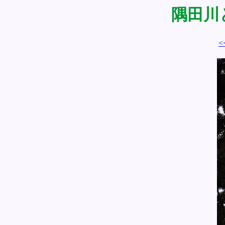
隅田川と
<