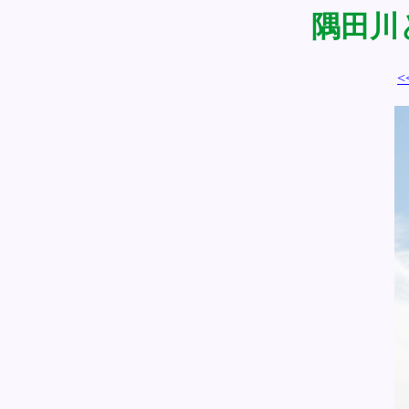
隅田川と
<